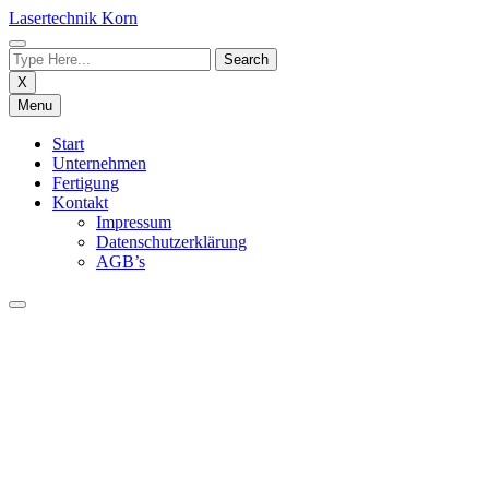
Skip
Lasertechnik Korn
to
content
X
Menu
Start
Unternehmen
Fertigung
Kontakt
Impressum
Datenschutzerklärung
AGB’s